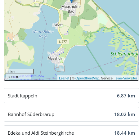
1 km
3000 ft
Leaflet
| ©
OpenStreetMap
, Service
Fewo-Verwalter
Stadt Kappeln
6.87 km
Bahnhof Süderbrarup
18.02 km
Edeka und Aldi Steinbergkirche
18.44 km