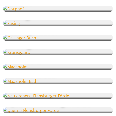
Dörphof
Füsing
Geltinger Bucht
Kronsgaard
Maasholm
Maasholm Bad
Neukirchen - Flensburger
Förde
Quern - Flensburger Förde