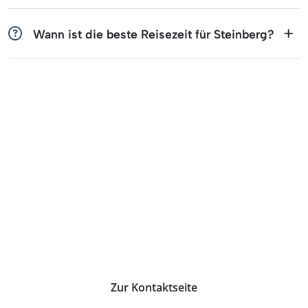
Wann ist die beste Reisezeit für Steinberg?
Wir helfen dir gerne weiter
Bei Fragen zu Deiner Buchung, einer
Angebotsanfrage oder für weitere Informationen,
melde dich gerne bei uns.
Zur Kontaktseite