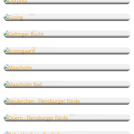
Füsing
Geltinger Bucht
Kronsgaard
Maasholm
Maasholm Bad
Neukirchen - Flensburger
Förde
Quern - Flensburger Förde
Rabenkirchen - Faulück