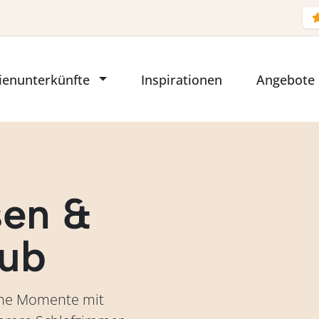
ienunterkünfte
Inspirationen
Angebote
sen &
aub
che Momente mit