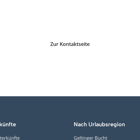
agen zu Deiner Buchung, einer Angebotsanfrage o
weitere Informationen, melde dich gerne bei uns
Zur Kontaktseite
künfte
Nach Urlaubsregion
terkünfte
Geltinger Bucht